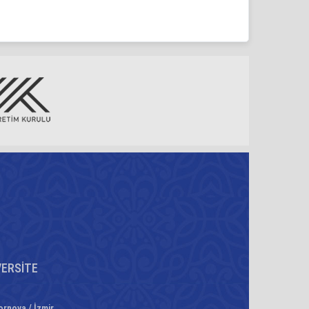
VERSİTE
ornova / İzmir