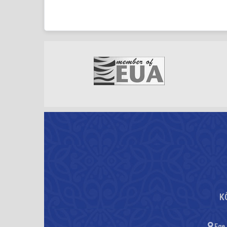
K
Ege 