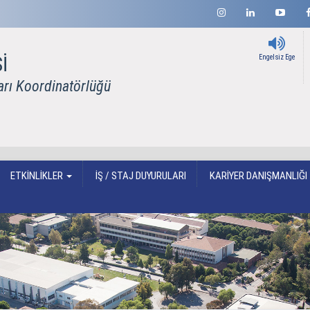
İ
Engelsiz Ege
arı Koordinatörlüğü
ETKİNLİKLER
İŞ / STAJ DUYURULARI
KARİYER DANIŞMANLIĞI