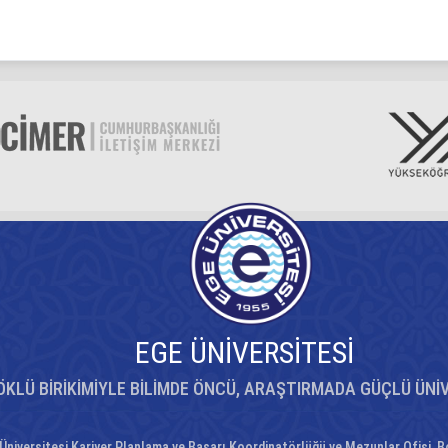
EGE ÜNİVERSİTESİ
ÖKLÜ BİRİKİMİYLE BİLİMDE ÖNCÜ, ARAŞTIRMADA GÜÇLÜ ÜNİ
Üniversitesi Kariyer Planlama ve Başarı Koordinatörlüğü ve Mezunlar Ofisi, B