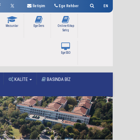
İletişim
Ege Rehber
EN
Mezunlar
Ege Ders
Online Kitap
Satış
Ege SSO
KALİTE
BASINDA BİZ