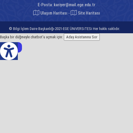
E-Posta:
kariyer@mail.ege.edu.tr
Ulaşım Haritası
-
Site Haritası
© Bilgi İşlem Daire Başkanlığı-2021-EGE ÜNiVERSiTESi Her hakkı saklıdır.
Başka bir düğmeyle chatbot’u açmak için:
Aday Asistanına Sor
z Çeviri